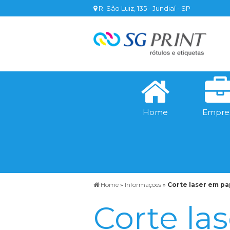
R. São Luiz, 135 - Jundiaí - SP
Home
Empre
Home
»
Informações
»
Corte laser em pa
Corte la