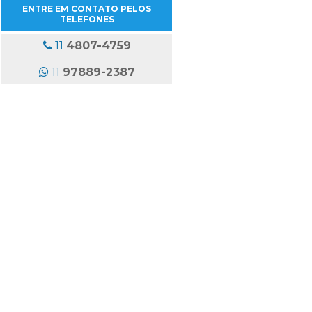
ETIQUETA PARA CONGELADOS
ENTRE EM CONTATO PELOS
COMPRAR
TELEFONES
ETIQUETA PARA COSMETICOS
11
4807-4759
ETIQUETA PERSONALIZADA PARA
PADARIA
11
97889-2387
ETIQUETAS ADESIVAS ATACADO
ETIQUETAS ADESIVAS COLORIDAS
ETIQUETAS ADESIVAS EM ROLO
ETIQUETAS ADESIVAS ONDE
COMPRAR
ETIQUETAS ADESIVAS PARA
PRODUTOS CONGELADOS
ETIQUETAS ADESIVAS
PERSONALIZADAS EM ROLO
ETIQUETAS ADESIVAS
PROMOCIONAIS
ETIQUETAS ADESIVAS SAO PAULO
ETIQUETAS ADESIVAS SP