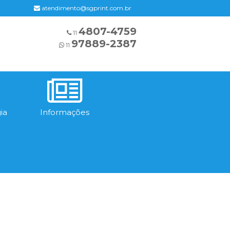
atendimento@sgprint.com.br
4807-4759
11
97889-2387
11
ia
Informações