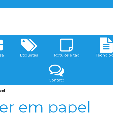
sa
Etiquetas
Rótulos e tag
Tecnolog
Contato
pel
ser em papel