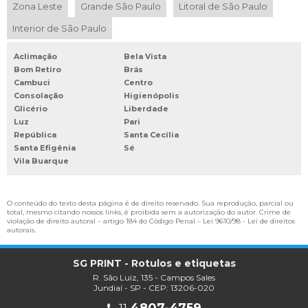
Zona Leste
Grande São Paulo
Litoral de São Paulo
ETIQUETAS PARA SUPERMERCADOS
Interior de São Paulo
ETIQUETAS PERSONALIZADAS AUTOADESIVAS
ETIQUETAS PERSONALIZADAS COM LOGOTIPO
Aclimação
Bela Vista
Bom Retiro
Brás
ETIQUETAS PERSONALIZADAS ONDE COMPRAR
Cambuci
Centro
ETIQUETAS TERMICAS PARA BALANÇA
Consolação
Higienópolis
Glicério
Liberdade
FABRICA DE ETIQUETAS ADESIVAS
Luz
Pari
República
Santa Cecília
FABRICA DE ETIQUETAS E TAGS
Santa Efigênia
Sé
FÁBRICA DE ETIQUETAS PERSONALIZADAS
Vila Buarque
FABRICA DE ROTULOS
FABRICA DE RÓTULOS DE GARRAFAS
O conteúdo do texto desta página é de direito reservado. Sua reprodução, parcial ou
total, mesmo citando nossos links, é proibida sem a autorização do autor. Crime de
FABRICA DE ROTULOS E ETIQUETAS
violação de direito autoral – artigo 184 do Código Penal –
Lei 9610/98 - Lei de direitos
autorais
.
FABRICANTE DE ETIQUETAS DE NYLON
FORNECEDOR DE ROTULOS
SG PRINT - Rotulos e etiquetas
R. São Luiz, 135 - Campos Sales
IMPRESSÃO DIGITAL DE ETIQUETAS
Jundiaí - SP - CEP: 13206-020
INDUSTRIA DE ROTULOS E ETIQUETAS
4807-4759