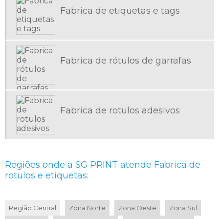
ETIQUETAS ADESIVAS SAO PAULO
Fabrica de etiquetas e tags
ETIQUETAS ADESIVAS SP
ETIQUETAS ADESIVAS TRANSPARENTES PERSONALIZADAS
ETIQUETAS ADESIVAS VALOR
Fabrica de rótulos de garrafas
ETIQUETAS AUTOCOLANTES
ETIQUETAS EM ROLO
ETIQUETAS PARA ALIMENTOS CONGELADOS
Fabrica de rotulos adesivos
ETIQUETAS PARA BAIXA TEMPERATURA
ETIQUETAS PARA DOCES
ETIQUETAS PARA EMBALAGENS DE ALIMENTOS CONGELADOS
ETIQUETAS PARA FRUTAS
Regiões onde a SG PRINT atende Fabrica de
ETIQUETAS PARA GONDOLAS DE SUPERMERCADO
rotulos e etiquetas:
ETIQUETAS PARA HORTIFRUTI
ETIQUETAS PARA INDUSTRIA
Região Central
Zona Norte
Zona Oeste
Zona Sul
ETIQUETAS PARA INDUSTRIA ALIMENTICIA