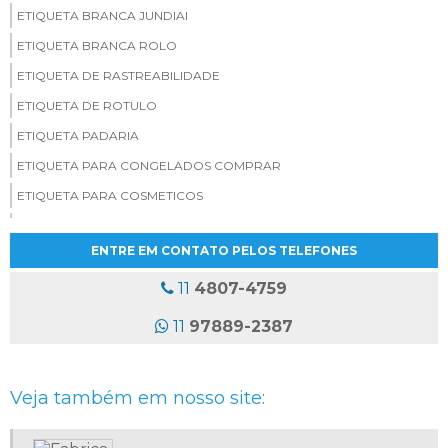
ETIQUETA BRANCA JUNDIAI
ETIQUETA BRANCA ROLO
ETIQUETA DE RASTREABILIDADE
ETIQUETA DE ROTULO
ETIQUETA PADARIA
ETIQUETA PARA CONGELADOS COMPRAR
ETIQUETA PARA COSMETICOS
ETIQUETA PERSONALIZADA PARA PADARIA
ENTRE EM CONTATO PELOS TELEFONES
ETIQUETAS ADESIVAS ATACADO
ETIQUETAS ADESIVAS COLORIDAS
11
4807-4759
ETIQUETAS ADESIVAS EM ROLO
11
97889-2387
ETIQUETAS ADESIVAS ONDE COMPRAR
ETIQUETAS ADESIVAS PARA PRODUTOS CONGELADOS
Veja também em nosso site:
ETIQUETAS ADESIVAS PERSONALIZADAS EM ROLO
ETIQUETAS ADESIVAS PROMOCIONAIS