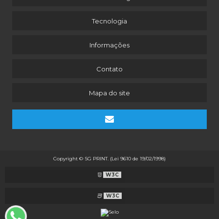
ROTULOS PERSONALIZADOS COSMETICOS
Tecnologia
ROTULOS PERSONALIZADOS VALOR
SERVIÇOS DE IMPRESSÃO DIGITAL
Informações
TAGS E ETIQUETAS PERSONALIZADAS
VALOR DE ROTULOS PERSONALIZADOS
Contato
ETIQUETAS PARA COLOCAR EM DOCES
Mapa do site
ETIQUETA PARA EMBALAGEM DE DOCES
CORTE LASER
CORTE LASER EM PAPEL
CORTE LASER ADESIVO
CORTE LASER DE ETIQUETAS
Copyright © SG PRINT. (Lei 9610 de 19/02/1998)
CORTE PAPEL LASER
W3C
ETIQUETA PARA BALANÇA
W3C
ETIQUETAS ADESIVAS INDUSTRIAIS
ETIQUETAS ADESIVAS PARA ALIMENTOS