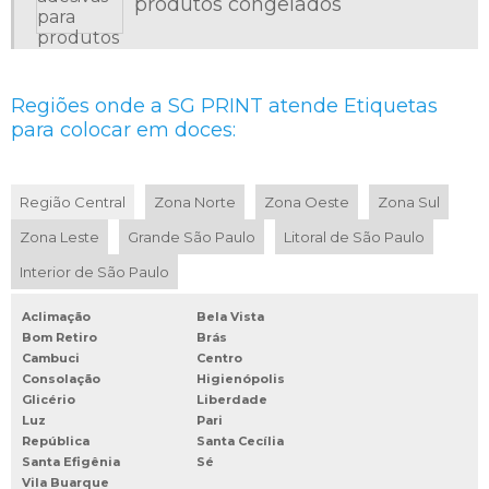
produtos congelados
ETIQUETAS PARA DOCES
ETIQUETAS PARA EMBALAGENS DE ALIMENTOS CONGELADOS
ETIQUETAS PARA FRUTAS
Regiões onde a SG PRINT atende Etiquetas
ETIQUETAS PARA GONDOLAS DE SUPERMERCADO
para colocar em doces:
ETIQUETAS PARA HORTIFRUTI
ETIQUETAS PARA INDUSTRIA
Região Central
Zona Norte
Zona Oeste
Zona Sul
ETIQUETAS PARA INDUSTRIA ALIMENTICIA
Zona Leste
Grande São Paulo
Litoral de São Paulo
ETIQUETAS PARA SUPERMERCADOS
Interior de São Paulo
ETIQUETAS PERSONALIZADAS AUTOADESIVAS
ETIQUETAS PERSONALIZADAS COM LOGOTIPO
Aclimação
Bela Vista
ETIQUETAS PERSONALIZADAS ONDE COMPRAR
Bom Retiro
Brás
Cambuci
Centro
ETIQUETAS TERMICAS PARA BALANÇA
Consolação
Higienópolis
Glicério
Liberdade
FABRICA DE ETIQUETAS ADESIVAS
Luz
Pari
FABRICA DE ETIQUETAS E TAGS
República
Santa Cecília
Santa Efigênia
Sé
FÁBRICA DE ETIQUETAS PERSONALIZADAS
Vila Buarque