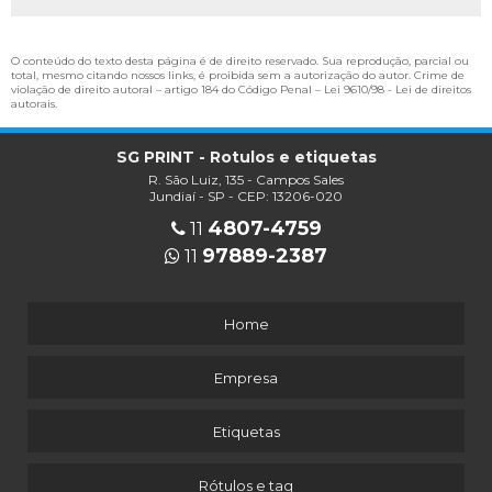
FABRICA DE ROTULOS
FABRICA DE RÓTULOS DE GARRAFAS
O conteúdo do texto desta página é de direito reservado. Sua reprodução, parcial ou
total, mesmo citando nossos links, é proibida sem a autorização do autor. Crime de
FABRICA DE ROTULOS E ETIQUETAS
violação de direito autoral – artigo 184 do Código Penal –
Lei 9610/98 - Lei de direitos
autorais
.
FABRICANTE DE ETIQUETAS DE NYLON
FORNECEDOR DE ROTULOS
SG PRINT - Rotulos e etiquetas
IMPRESSÃO DIGITAL DE ETIQUETAS
R. São Luiz, 135 - Campos Sales
Jundiaí - SP - CEP: 13206-020
INDUSTRIA DE ROTULOS E ETIQUETAS
4807-4759
11
RÓTULOS ADESIVOS ONDE COMPRAR
97889-2387
11
ROTULOS E ETIQUETAS JUNDIAI
RÓTULOS EM ROLO
Home
RÓTULOS MERCADO
ROTULOS PARA COSMÉTICOS
Empresa
ROTULOS PARA EMBALAGENS PLASTICAS
Etiquetas
RÓTULOS PARA SUPERMERCADO
ROTULOS PERSONALIZADOS
Rótulos e tag