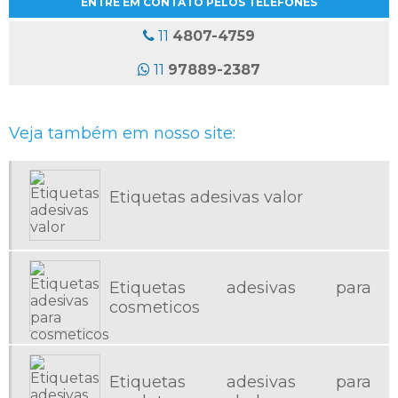
ENTRE EM CONTATO PELOS TELEFONES
ETIQUETAS ADESIVAS ATACADO
ETIQUETAS ADESIVAS COLORIDAS
11
4807-4759
ETIQUETAS ADESIVAS EM ROLO
11
97889-2387
ETIQUETAS ADESIVAS ONDE COMPRAR
ETIQUETAS ADESIVAS PARA PRODUTOS CONGELADOS
Veja também em nosso site:
ETIQUETAS ADESIVAS PERSONALIZADAS EM ROLO
ETIQUETAS ADESIVAS PROMOCIONAIS
ETIQUETAS ADESIVAS SAO PAULO
Etiquetas adesivas valor
ETIQUETAS ADESIVAS SP
ETIQUETAS ADESIVAS TRANSPARENTES PERSONALIZADAS
ETIQUETAS ADESIVAS VALOR
Etiquetas adesivas para
ETIQUETAS AUTOCOLANTES
cosmeticos
ETIQUETAS EM ROLO
ETIQUETAS PARA ALIMENTOS CONGELADOS
Etiquetas adesivas para
ETIQUETAS PARA BAIXA TEMPERATURA