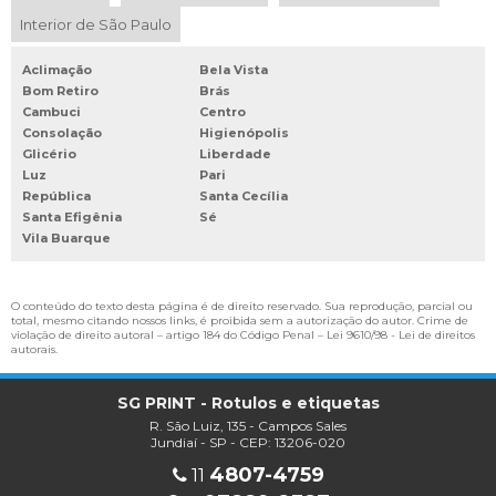
ETIQUETAS PARA SUPERMERCADOS
Interior de São Paulo
ETIQUETAS PERSONALIZADAS AUTOADESIVAS
ETIQUETAS PERSONALIZADAS COM LOGOTIPO
Aclimação
Bela Vista
Bom Retiro
Brás
ETIQUETAS PERSONALIZADAS ONDE COMPRAR
Cambuci
Centro
ETIQUETAS TERMICAS PARA BALANÇA
Consolação
Higienópolis
Glicério
Liberdade
FABRICA DE ETIQUETAS ADESIVAS
Luz
Pari
República
Santa Cecília
FABRICA DE ETIQUETAS E TAGS
Santa Efigênia
Sé
FÁBRICA DE ETIQUETAS PERSONALIZADAS
Vila Buarque
FABRICA DE ROTULOS
FABRICA DE RÓTULOS DE GARRAFAS
O conteúdo do texto desta página é de direito reservado. Sua reprodução, parcial ou
total, mesmo citando nossos links, é proibida sem a autorização do autor. Crime de
FABRICA DE ROTULOS E ETIQUETAS
violação de direito autoral – artigo 184 do Código Penal –
Lei 9610/98 - Lei de direitos
autorais
.
FABRICANTE DE ETIQUETAS DE NYLON
FORNECEDOR DE ROTULOS
SG PRINT - Rotulos e etiquetas
R. São Luiz, 135 - Campos Sales
IMPRESSÃO DIGITAL DE ETIQUETAS
Jundiaí - SP - CEP: 13206-020
INDUSTRIA DE ROTULOS E ETIQUETAS
4807-4759
11