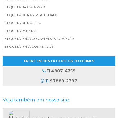
ETIQUETA BRANCA ROLO
ETIQUETA DE RASTREABILIDADE
ETIQUETA DE ROTULO
ETIQUETA PADARIA
ETIQUETA PARA CONGELADOS COMPRAR
ETIQUETA PARA COSMETICOS
ETIQUETA PERSONALIZADA PARA PADARIA
ENTRE EM CONTATO PELOS TELEFONES
ETIQUETAS ADESIVAS ATACADO
ETIQUETAS ADESIVAS COLORIDAS
11
4807-4759
ETIQUETAS ADESIVAS EM ROLO
11
97889-2387
ETIQUETAS ADESIVAS ONDE COMPRAR
ETIQUETAS ADESIVAS PARA PRODUTOS CONGELADOS
Veja também em nosso site:
ETIQUETAS ADESIVAS PERSONALIZADAS EM ROLO
ETIQUETAS ADESIVAS PROMOCIONAIS
ETIQUETAS ADESIVAS SAO PAULO