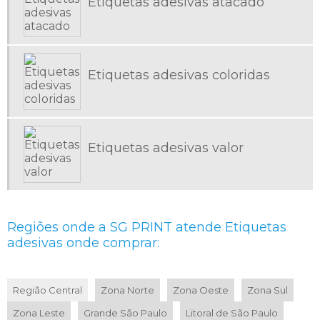
Etiquetas adesivas atacado
ETIQUETAS ADESIVAS SP
ETIQUETAS ADESIVAS TRANSPARENTES PERSONALIZADAS
ETIQUETAS ADESIVAS VALOR
Etiquetas adesivas coloridas
ETIQUETAS AUTOCOLANTES
ETIQUETAS EM ROLO
ETIQUETAS PARA ALIMENTOS CONGELADOS
Etiquetas adesivas valor
ETIQUETAS PARA BAIXA TEMPERATURA
ETIQUETAS PARA DOCES
ETIQUETAS PARA EMBALAGENS DE ALIMENTOS CONGELADOS
ETIQUETAS PARA FRUTAS
Regiões onde a SG PRINT atende Etiquetas
ETIQUETAS PARA GONDOLAS DE SUPERMERCADO
adesivas onde comprar:
ETIQUETAS PARA HORTIFRUTI
ETIQUETAS PARA INDUSTRIA
Região Central
Zona Norte
Zona Oeste
Zona Sul
ETIQUETAS PARA INDUSTRIA ALIMENTICIA
Zona Leste
Grande São Paulo
Litoral de São Paulo