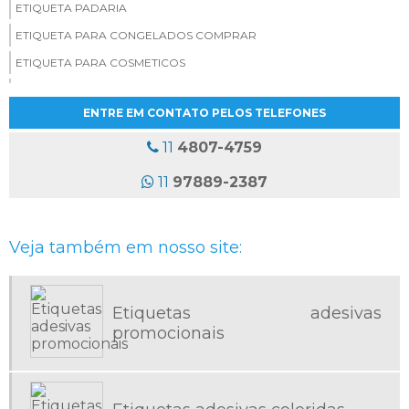
ETIQUETA PADARIA
ETIQUETA PARA CONGELADOS COMPRAR
ETIQUETA PARA COSMETICOS
ETIQUETA PERSONALIZADA PARA PADARIA
ENTRE EM CONTATO PELOS TELEFONES
ETIQUETAS ADESIVAS ATACADO
ETIQUETAS ADESIVAS COLORIDAS
11
4807-4759
ETIQUETAS ADESIVAS EM ROLO
11
97889-2387
ETIQUETAS ADESIVAS ONDE COMPRAR
ETIQUETAS ADESIVAS PARA PRODUTOS CONGELADOS
Veja também em nosso site:
ETIQUETAS ADESIVAS PERSONALIZADAS EM ROLO
ETIQUETAS ADESIVAS PROMOCIONAIS
ETIQUETAS ADESIVAS SAO PAULO
Etiquetas adesivas
promocionais
ETIQUETAS ADESIVAS SP
ETIQUETAS ADESIVAS TRANSPARENTES PERSONALIZADAS
ETIQUETAS ADESIVAS VALOR