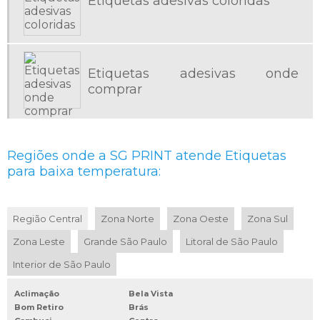
Etiquetas adesivas coloridas
ETIQUETAS AUTOCOLANTES
ETIQUETAS EM ROLO
ETIQUETAS PARA ALIMENTOS CONGELADOS
Etiquetas adesivas onde
ETIQUETAS PARA BAIXA TEMPERATURA
comprar
ETIQUETAS PARA DOCES
ETIQUETAS PARA EMBALAGENS DE ALIMENTOS CONGELADOS
ETIQUETAS PARA FRUTAS
Regiões onde a SG PRINT atende Etiquetas
ETIQUETAS PARA GONDOLAS DE SUPERMERCADO
para baixa temperatura:
ETIQUETAS PARA HORTIFRUTI
ETIQUETAS PARA INDUSTRIA
Região Central
Zona Norte
Zona Oeste
Zona Sul
ETIQUETAS PARA INDUSTRIA ALIMENTICIA
Zona Leste
Grande São Paulo
Litoral de São Paulo
ETIQUETAS PARA SUPERMERCADOS
Interior de São Paulo
ETIQUETAS PERSONALIZADAS AUTOADESIVAS
ETIQUETAS PERSONALIZADAS COM LOGOTIPO
Aclimação
Bela Vista
ETIQUETAS PERSONALIZADAS ONDE COMPRAR
Bom Retiro
Brás