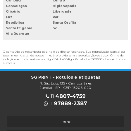
Cambuci
Centro
ETIQUETAS TERMICAS PARA BALANÇA
Consolação
Higienópolis
Glicério
Liberdade
FABRICA DE ETIQUETAS ADESIVAS
Luz
Pari
FABRICA DE ETIQUETAS E TAGS
República
Santa Cecília
Santa Efigênia
Sé
FÁBRICA DE ETIQUETAS PERSONALIZADAS
Vila Buarque
FABRICA DE ROTULOS
FABRICA DE RÓTULOS DE GARRAFAS
O conteúdo do texto desta página é de direito reservado. Sua reprodução, parcial ou
total, mesmo citando nossos links, é proibida sem a autorização do autor. Crime de
FABRICA DE ROTULOS E ETIQUETAS
violação de direito autoral – artigo 184 do Código Penal –
Lei 9610/98 - Lei de direitos
autorais
.
FABRICANTE DE ETIQUETAS DE NYLON
FORNECEDOR DE ROTULOS
SG PRINT - Rotulos e etiquetas
IMPRESSÃO DIGITAL DE ETIQUETAS
R. São Luiz, 135 - Campos Sales
Jundiaí - SP - CEP: 13206-020
INDUSTRIA DE ROTULOS E ETIQUETAS
4807-4759
11
RÓTULOS ADESIVOS ONDE COMPRAR
97889-2387
11
ROTULOS E ETIQUETAS JUNDIAI
RÓTULOS EM ROLO
Home
RÓTULOS MERCADO