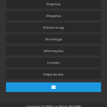
ROTULOS PARA COSMÉTICOS
Empresa
ROTULOS PARA EMBALAGENS PLASTICAS
Etiquetas
RÓTULOS PARA SUPERMERCADO
ROTULOS PERSONALIZADOS
Rótulos e tag
ROTULOS PERSONALIZADOS COSMETICOS
Tecnologia
ROTULOS PERSONALIZADOS VALOR
SERVIÇOS DE IMPRESSÃO DIGITAL
Informações
TAGS E ETIQUETAS PERSONALIZADAS
VALOR DE ROTULOS PERSONALIZADOS
Contato
ETIQUETAS PARA COLOCAR EM DOCES
Mapa do site
ETIQUETA PARA EMBALAGEM DE DOCES
CORTE LASER
CORTE LASER EM PAPEL
CORTE LASER ADESIVO
CORTE LASER DE ETIQUETAS
Copyright © SG PRINT. (Lei 9610 de 19/02/1998)